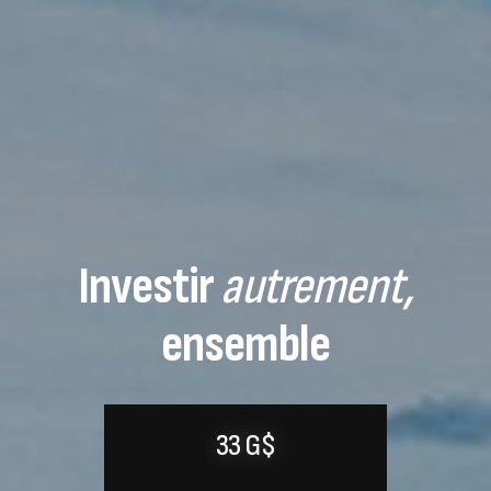
Investir
autrement,
ensemble
33 G$