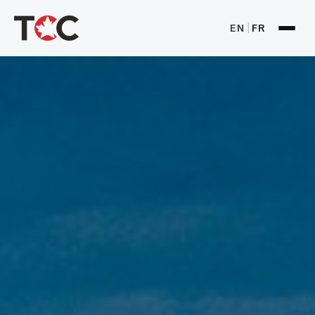
EN
FR
|